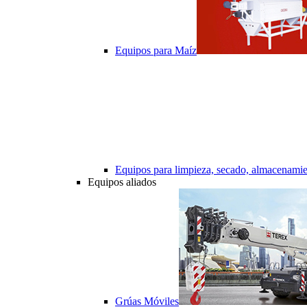
Equipos para Maíz
Equipos para limpieza, secado, almacenamie
Equipos aliados
Grúas Móviles