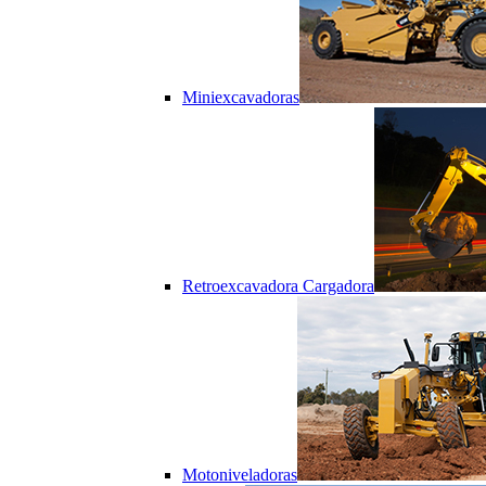
Miniexcavadoras
Retroexcavadora Cargadora
Motoniveladoras