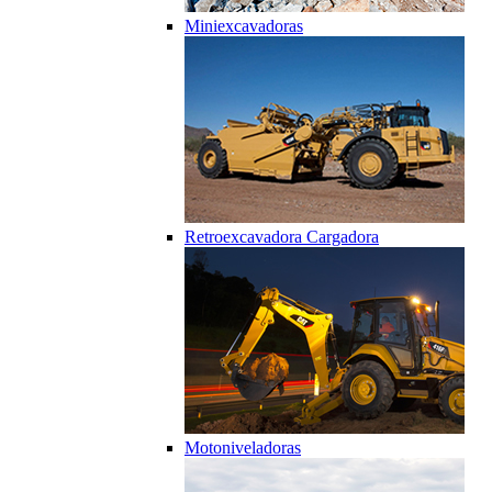
Miniexcavadoras
Retroexcavadora Cargadora
Motoniveladoras