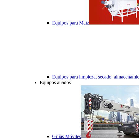
Equipos para Maíz
Equipos para limpieza, secado, almacenamie
Equipos aliados
Grúas Móviles