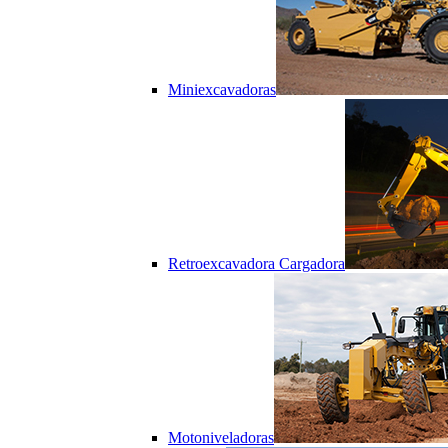
Miniexcavadoras
Retroexcavadora Cargadora
Motoniveladoras