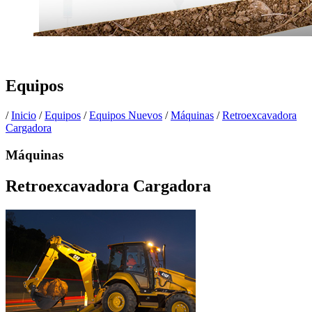
Equipos
/
Inicio
/
Equipos
/
Equipos Nuevos
/
Máquinas
/
Retroexcavadora
Cargadora
Máquinas
Retroexcavadora Cargadora