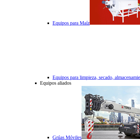
Equipos para Maíz
Equipos para limpieza, secado, almacenamie
Equipos aliados
Grúas Móviles