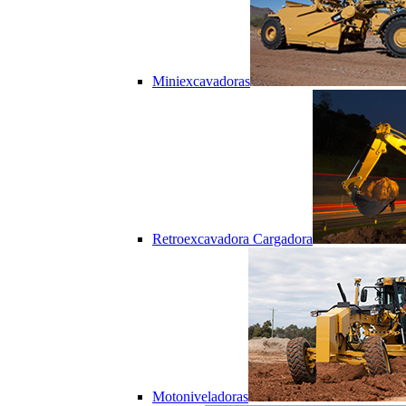
Miniexcavadoras
Retroexcavadora Cargadora
Motoniveladoras