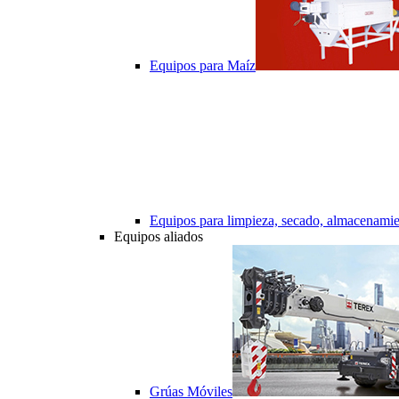
Equipos para Maíz
Equipos para limpieza, secado, almacenamie
Equipos aliados
Grúas Móviles