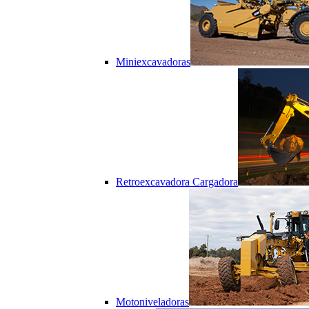
Miniexcavadoras
Retroexcavadora Cargadora
Motoniveladoras