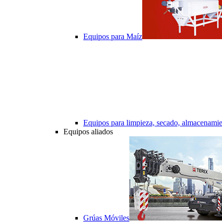
Equipos para Maíz
Equipos para limpieza, secado, almacenamie
Equipos aliados
Grúas Móviles