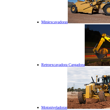
Miniexcavadoras
Retroexcavadora Cargadora
Motoniveladoras