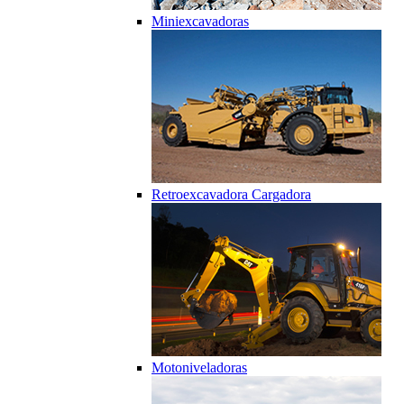
Miniexcavadoras
Retroexcavadora Cargadora
Motoniveladoras