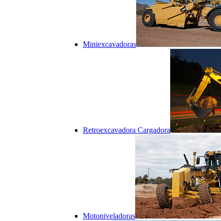
Miniexcavadoras
Retroexcavadora Cargadora
Motoniveladoras