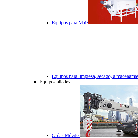
Equipos para Maíz
Equipos para limpieza, secado, almacenamie
Equipos aliados
Grúas Móviles