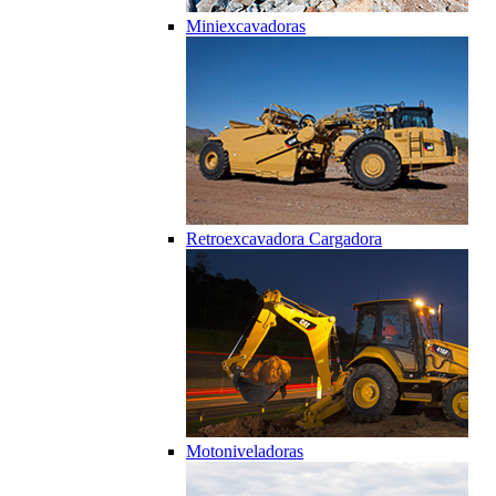
Miniexcavadoras
Retroexcavadora Cargadora
Motoniveladoras