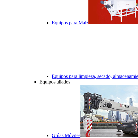
Equipos para Maíz
Equipos para limpieza, secado, almacenamie
Equipos aliados
Grúas Móviles