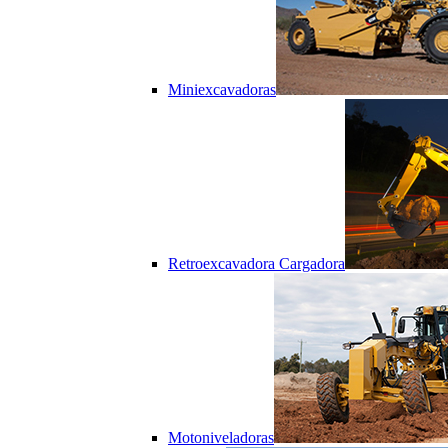
Miniexcavadoras
Retroexcavadora Cargadora
Motoniveladoras